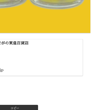
ながの東急百貨店
jp
コピー