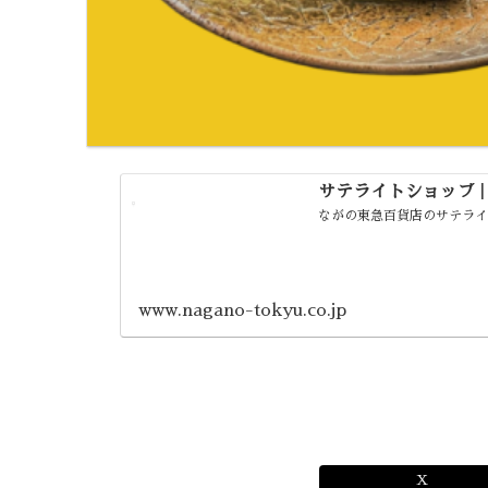
サテライトショップ 
ながの東急百貨店のサテラ
www.nagano-tokyu.co.jp
X