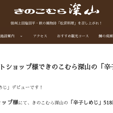
信州上田塩田平・秋の風物詩「松茸料理」を召し上がれ！
施設案内
アクセス
おすすめ観光コース
鰻の成瀬
トショップ様できのこむら深山の「辛
めじ」デビューです！
ョップ様
「辛子しめじ」51
にて、きのこむら深山の