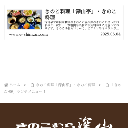
きのこ料理「深山亭」・きのこ
料理
深山亭では自家栽培のきのこと信州産のきのこを使ったお
料理と、秋に上田市塩田平名物の松茸料理をご用意してお
ります。きのこは低カロリーで、ビタミンやミネラルが豊
富。健康志向の方にぴったりです。新鮮なきのこをふんだ
2025.03.04
www.e-shinzan.com
んに使った料理を味わいながら、心も体もリフレッシュし
てください。ご旅行中のお食事や普段のランチにぜひ！
ホーム
きのこ料理「深山亭」・きのこ料理
「きの
こ×鰻」ランチメニュー！