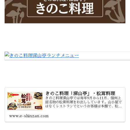
きのこ料理「深山亭」・松茸料理
きのこ料理深山亭では毎年9月から11月、信州上
田名物の松茸料理をお出ししています。山小屋で
はなくレストランでというお客様は本館で、松茸
小屋の雰囲気を味わいたいお客様は山小屋風の
「深山亭・別館」で。それぞれのご希望に合わせ
www.e-shinzan.com
て承ります。