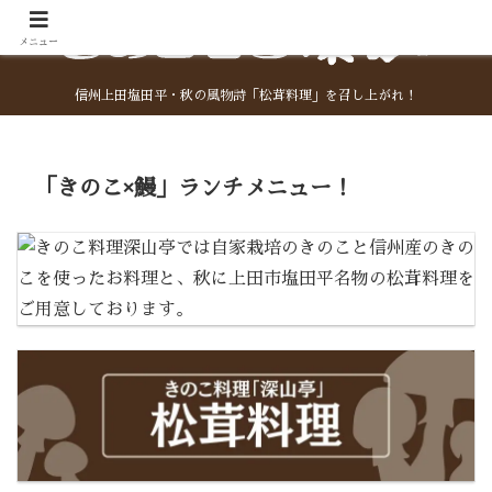
メニュー
信州上田塩田平・秋の風物詩「松茸料理」を召し上がれ！
「きのこ×鰻」ランチメニュー！