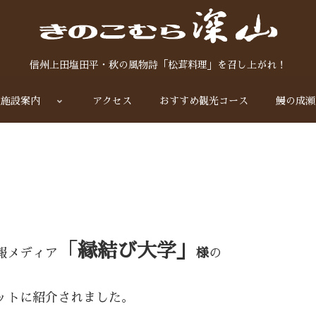
信州上田塩田平・秋の風物詩「松茸料理」を召し上がれ！
施設案内
アクセス
おすすめ観光コース
鰻の成瀬
「
縁結び大学」
報メディア
様
の
ットに紹介されました。