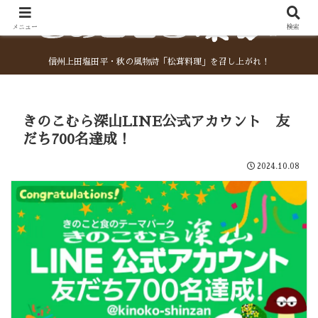
メニュー
検索
信州上田塩田平・秋の風物詩「松茸料理」を召し上がれ！
きのこむら深山LINE公式アカウント 友
だち700名達成！
2024.10.08