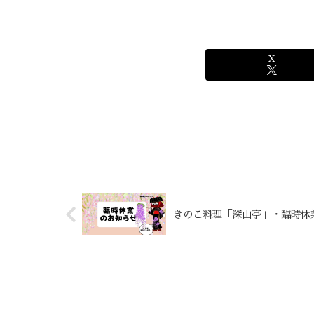
X
きのこ料理「深山亭」・臨時休