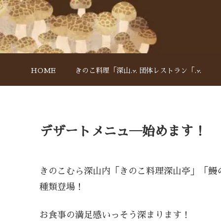
HOME
きのこ料理「深山亭」
団体レストラン「アルペン」
デザートメニュ―始めます！
きのこむら深山内「きのこ料理深山亭」「鰻
種類登場！
お食事の満足感いっそう深まります！