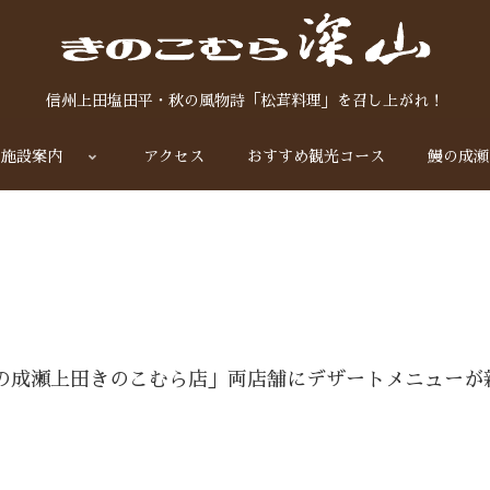
信州上田塩田平・秋の風物詩「松茸料理」を召し上がれ！
施設案内
アクセス
おすすめ観光コース
鰻の成瀬
の成瀬上田きのこむら店」両店舗にデザートメニューが