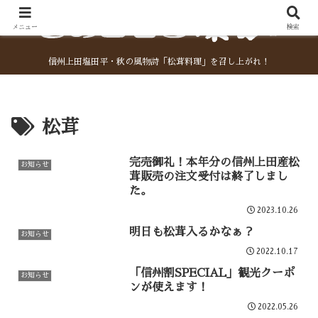
メニュー
検索
信州上田塩田平・秋の風物詩「松茸料理」を召し上がれ！
松茸
完売御礼！本年分の信州上田産松
お知らせ
茸販売の注文受付は終了しまし
た。
2023.10.26
明日も松茸入るかなぁ？
お知らせ
2022.10.17
「信州割SPECIAL」観光クーポ
お知らせ
ンが使えます！
2022.05.26